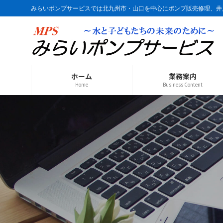
コ
ナ
みらいポンプサービスでは北九州市・山口を中心にポンプ販売修理、井
ン
ビ
テ
ゲ
ン
ー
ツ
シ
へ
ョ
ス
ン
ホーム
業務案内
キ
に
Home
Business Content
ッ
移
プ
動