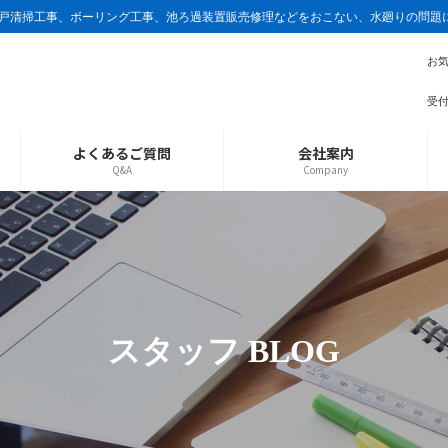
戸清掃工事、ボーリング工事、池ろ過装置販売修理などをおこない、水廻りの問題
お
受付
よくあるご質問
会社案内
Q&A
Company
スタッフ BLOG