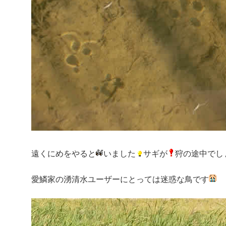
遠くにめをやると
いました
サギが
狩の途中でし
愛鱗家の湧清水ユーザーにとっては迷惑な鳥です