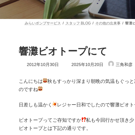
みらいポンプサービス
スタッフ BLOG
その他の出来事
響灘
響灘ビオトープにて
最
2012年10月30日
2025年10月20日
三角和彦
終
更
新
こんにちは
秋もすっかり深まり朝晩の気温もぐっと
日
のですね
時
:
日差しも温かく
レジャー日和でしたので響灘ビオト
ビオトープってご存知ですか
私も今回行かせ頂き少
ビオトープとは下記の通りです。