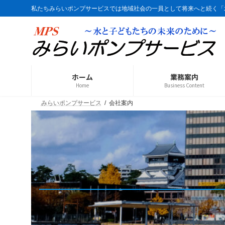
コ
ナ
私たちみらいポンプサービスでは地域社会の一員として将来へと続く「
ン
ビ
テ
ゲ
ン
ー
ツ
シ
へ
ョ
ス
ン
ホーム
業務案内
キ
に
Home
Business Content
ッ
移
プ
動
みらいポンプサービス
会社案内