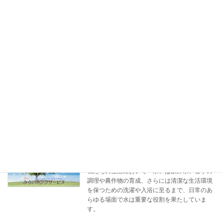
井戸清掃工事
井戸清掃工事
2025年11月18日
久しぶりのブログ更新です
今回は、鞍手町の
お客様よりご近所の方のお宅の水が濁って困る
との事。 しかし、井戸清掃を行ったからとい
え、必ずしも濁りは取れるとは限りません。 そ
の上での清掃作業という事です。 三脚を先ず設
置し […]
詳しくはこちら
水は命を育む基盤
大切な水資源
2025年8月17日
私たちの生活において「水」は飲み水、食事の
調理や農作物の育成、さらには清潔な生活環境
を保つための洗濯や入浴に至るまで、日常のあ
らゆる場面で水は重要な役割を果たしていま
す。